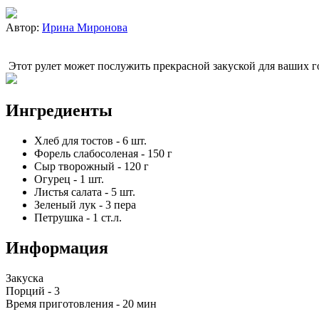
Автор:
Ирина Миронова
Этот рулет может послужить прекрасной закуской для ваших гос
Ингредиенты
Хлеб для тостов
-
6
шт.
Форель слабосоленая
-
150
г
Сыр творожный
-
120
г
Огурец
-
1
шт.
Листья салата
-
5
шт.
Зеленый лук
-
3
пера
Петрушка
-
1
ст.л.
Информация
Закуска
Порций -
3
Время приготовления -
20 мин