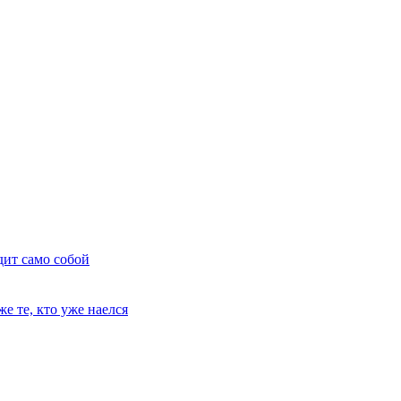
дит само собой
е те, кто уже наелся