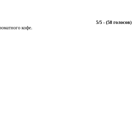
5
/
5
- (
58
голосов)
роматного кофе.