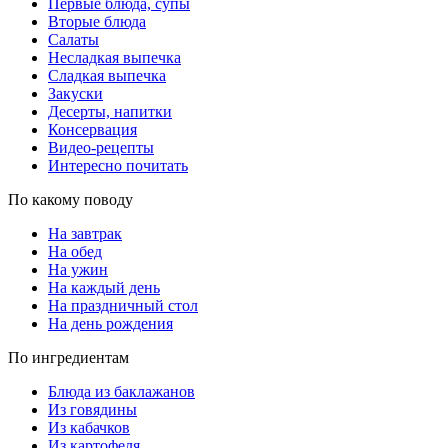
Первые блюда, супы
Вторые блюда
Салаты
Несладкая выпечка
Сладкая выпечка
Закуски
Десерты, напитки
Консервация
Видео-рецепты
Интересно почитать
По какому поводу
На завтрак
На обед
На ужин
На каждый день
На праздничный стол
На день рождения
По ингредиентам
Блюда из баклажанов
Из говядины
Из кабачков
Из картофеля