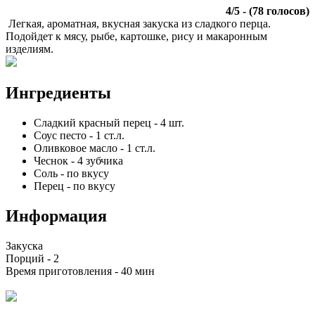
4
/
5
- (
78
голосов)
Легкая, ароматная, вкусная закуска из сладкого перца.
Подойдет к мясу, рыбе, картошке, рису и макаронным
изделиям.
Ингредиенты
Сладкий красный перец
-
4
шт.
Соус песто
-
1
ст.л.
Оливковое масло
-
1
ст.л.
Чеснок
-
4
зубчика
Соль
-
по вкусу
Перец
-
по вкусу
Информация
Закуска
Порций -
2
Время приготовления -
40 мин