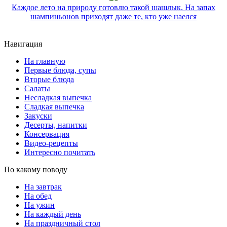
Каждое лето на природу готовлю такой шашлык. На запах
шампиньонов приходят даже те, кто уже наелся
Навигация
На главную
Первые блюда, супы
Вторые блюда
Салаты
Несладкая выпечка
Сладкая выпечка
Закуски
Десерты, напитки
Консервация
Видео-рецепты
Интересно почитать
По какому поводу
На завтрак
На обед
На ужин
На каждый день
На праздничный стол