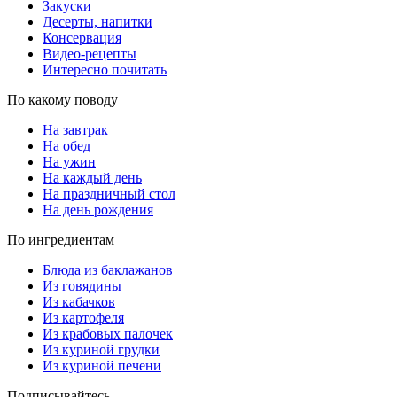
Закуски
Десерты, напитки
Консервация
Видео-рецепты
Интересно почитать
По какому поводу
На завтрак
На обед
На ужин
На каждый день
На праздничный стол
На день рождения
По ингредиентам
Блюда из баклажанов
Из говядины
Из кабачков
Из картофеля
Из крабовых палочек
Из куриной грудки
Из куриной печени
Подписывайтесь