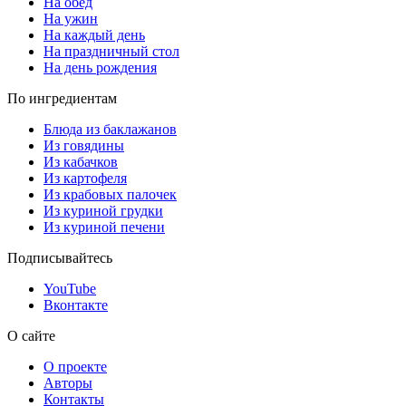
На обед
На ужин
На каждый день
На праздничный стол
На день рождения
По ингредиентам
Блюда из баклажанов
Из говядины
Из кабачков
Из картофеля
Из крабовых палочек
Из куриной грудки
Из куриной печени
Подписывайтесь
YouTube
Вконтакте
О сайте
О проекте
Авторы
Контакты