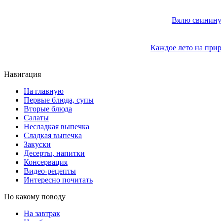
Вялю свинину 
Каждое лето на прир
Навигация
На главную
Первые блюда, супы
Вторые блюда
Салаты
Несладкая выпечка
Сладкая выпечка
Закуски
Десерты, напитки
Консервация
Видео-рецепты
Интересно почитать
По какому поводу
На завтрак