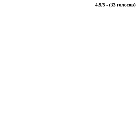
4.9
/
5
- (
33
голосов)