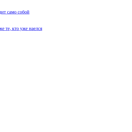
дит само собой
е те, кто уже наелся