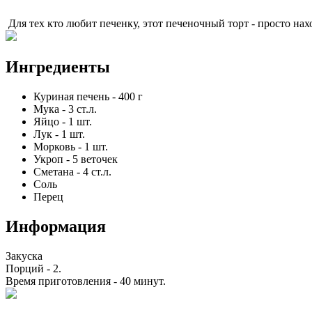
Для тех кто любит печенку, этот печеночный торт - просто нах
Ингредиенты
Куриная печень
-
400
г
Мука
-
3
ст.л.
Яйцо
-
1
шт.
Лук
-
1
шт.
Морковь
-
1
шт.
Укроп
-
5
веточек
Сметана
-
4
ст.л.
Соль
Перец
Информация
Закуска
Порций -
2
.
Время приготовления -
40 минут
.