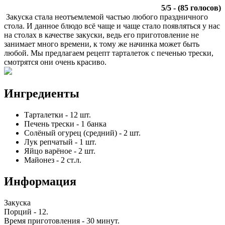
5
/
5
- (
85
голосов)
Закуска стала неотъемлемой частью любого праздничного
стола. И данное блюдо всё чаще и чаще стало появляться у нас
на столах в качестве закуски, ведь его приготовление не
занимает много времени, к тому же начинка может быть
любой. Мы предлагаем рецепт тарталеток с печенью трески,
смотрятся они очень красиво.
Ингредиенты
Тарталетки
-
12
шт.
Печень трески
-
1
банка
Солёный огурец (средний)
-
2
шт.
Лук репчатый
-
1
шт.
Яйцо варёное
-
2
шт.
Майонез
-
2
ст.л.
Информация
Закуска
Порций -
12
.
Время приготовления -
30 минут
.