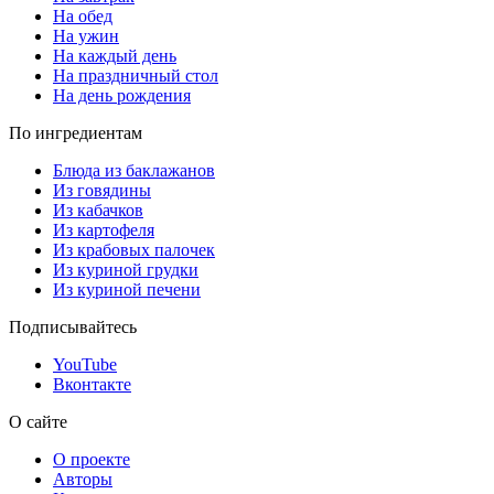
На обед
На ужин
На каждый день
На праздничный стол
На день рождения
По ингредиентам
Блюда из баклажанов
Из говядины
Из кабачков
Из картофеля
Из крабовых палочек
Из куриной грудки
Из куриной печени
Подписывайтесь
YouTube
Вконтакте
О сайте
О проекте
Авторы