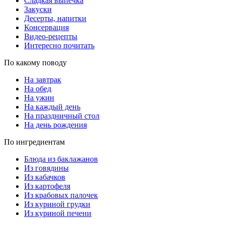
Сладкая выпечка
Закуски
Десерты, напитки
Консервация
Видео-рецепты
Интересно почитать
По какому поводу
На завтрак
На обед
На ужин
На каждый день
На праздничный стол
На день рождения
По ингредиентам
Блюда из баклажанов
Из говядины
Из кабачков
Из картофеля
Из крабовых палочек
Из куриной грудки
Из куриной печени