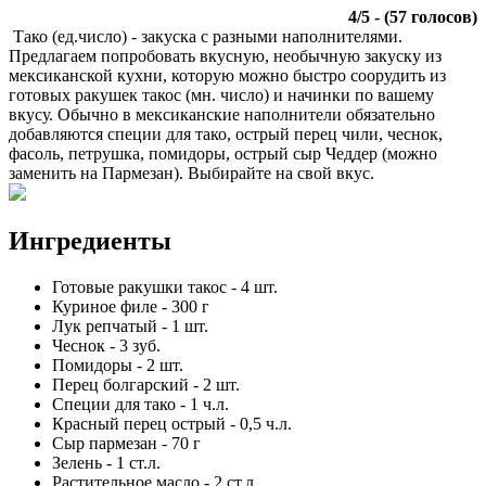
4
/
5
- (
57
голосов)
Тако (ед.число) - закуска с разными наполнителями.
Предлагаем попробовать вкусную, необычную закуску из
мексиканской кухни, которую можно быстро соорудить из
готовых ракушек такос (мн. число) и начинки по вашему
вкусу. Обычно в мексиканские наполнители обязательно
добавляются специи для тако, острый перец чили, чеснок,
фасоль, петрушка, помидоры, острый сыр Чеддер (можно
заменить на Пармезан). Выбирайте на свой вкус.
Ингредиенты
Готовые ракушки такос
-
4
шт.
Куриное филе
-
300
г
Лук репчатый
-
1
шт.
Чеснок
-
3
зуб.
Помидоры
-
2
шт.
Перец болгарский
-
2
шт.
Специи для тако
-
1
ч.л.
Красный перец острый
-
0,5
ч.л.
Сыр пармезан
-
70
г
Зелень
-
1
ст.л.
Растительное масло
-
2
ст.л.