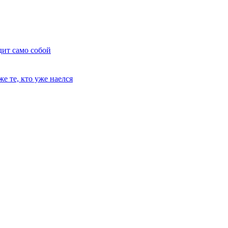
дит само собой
е те, кто уже наелся