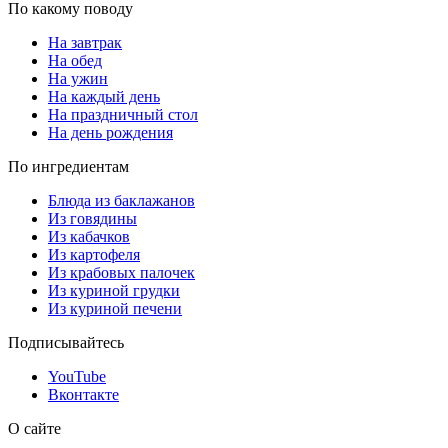
По какому поводу
На завтрак
На обед
На ужин
На каждый день
На праздничный стол
На день рождения
По ингредиентам
Блюда из баклажанов
Из говядины
Из кабачков
Из картофеля
Из крабовых палочек
Из куриной грудки
Из куриной печени
Подписывайтесь
YouTube
Вконтакте
О сайте