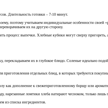
сов. Длительность готовки – 7-10 минут.
-своему, поэтому учитываем индивидуальные особенности своей 
переворачиваем их на другую сторону.
рить процесс выпечки. Хлебные кубики могут сверху пригореть, 
, перекладываем их в глубокое блюдо. Соленые идеально подойду
ля приготовления отдельных блюд, в которых требуются покупны
толу как дополнение к свежеприготовленному борщу или аромат
у, нарезанные ломтики хлеба натирают чесноком, только лишь п
аем из списка ингредиентов.