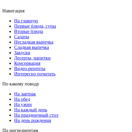
Навигация
На главную
Первые блюда, супы
Вторые блюда
Салаты
Несладкая выпечка
Сладкая выпечка
Закуски
Десерты, напитки
Консервация
Видео-рецепты
Интересно почитать
По какому поводу
На завтрак
На обед
На ужин
На каждый день
На праздничный стол
На день рождения
По ингредиентам