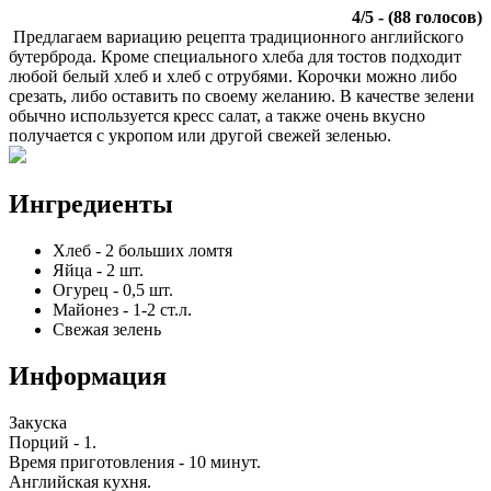
4
/
5
- (
88
голосов)
Предлагаем вариацию рецепта традиционного английского
бутерброда. Кроме специального хлеба для тостов подходит
любой белый хлеб и хлеб с отрубями. Корочки можно либо
срезать, либо оставить по своему желанию. В качестве зелени
обычно используется кресс салат, а также очень вкусно
получается с укропом или другой свежей зеленью.
Ингредиенты
Хлеб
-
2
больших ломтя
Яйца
-
2
шт.
Огурец
-
0,5
шт.
Майонез
-
1-2
ст.л.
Свежая зелень
Информация
Закуска
Порций -
1
.
Время приготовления -
10 минут
.
Английская кухня
.