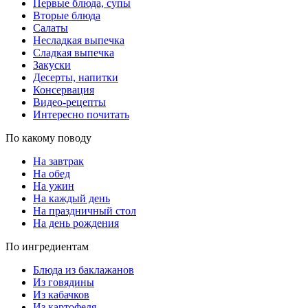
Первые блюда, супы
Вторые блюда
Салаты
Несладкая выпечка
Сладкая выпечка
Закуски
Десерты, напитки
Консервация
Видео-рецепты
Интересно почитать
По какому поводу
На завтрак
На обед
На ужин
На каждый день
На праздничный стол
На день рождения
По ингредиентам
Блюда из баклажанов
Из говядины
Из кабачков
Из картофеля