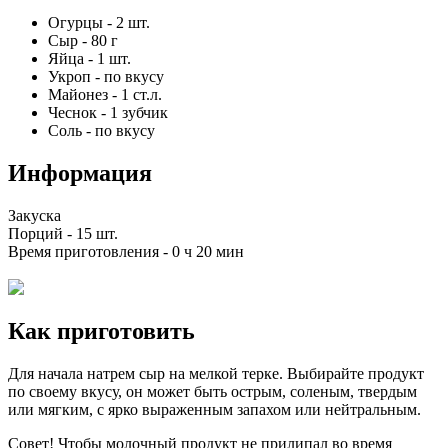
Огурцы
-
2
шт.
Сыр
-
80
г
Яйца
-
1
шт.
Укроп
-
по вкусу
Майонез
-
1
ст.л.
Чеснок
-
1
зубчик
Соль
-
по вкусу
Информация
Закуска
Порций -
15 шт.
Время приготовления -
0 ч 20 мин
Как приготовить
Для начала натрем сыр на мелкой терке. Выбирайте продукт
по своему вкусу, он может быть острым, соленым, твердым
или мягким, с ярко выраженным запахом или нейтральным.
Совет! Чтобы молочный продукт не прилипал во время