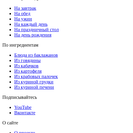
На завтрак
На обед
На ужин
На каждый день
На праздничный стол
На день рождения
По ингредиентам
Блюда из баклажанов
Из говядины
Из кабачков
Из картофеля
Из крабовых палочек
Из куриной грудки
Из куриной печени
Подписывайтесь
YouTube
Вконтакте
О сайте
О проекте