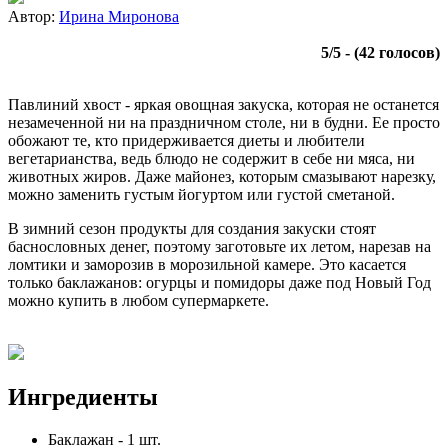
Автор:
Ирина Миронова
5
/
5
- (
42
голосов)
Павлиний хвост - яркая овощная закуска, которая не останется
незамеченной ни на праздничном столе, ни в будни. Ее просто
обожают те, кто придерживается диеты и любители
вегетарианства, ведь блюдо не содержит в себе ни мяса, ни
животных жиров. Даже майонез, которым смазывают нарезку,
можно заменить густым йогуртом или густой сметаной.
В зимний сезон продукты для создания закуски стоят
баснословных денег, поэтому заготовьте их летом, нарезав на
ломтики и заморозив в морозильной камере. Это касается
только баклажанов: огурцы и помидоры даже под Новый Год
можно купить в любом супермаркете.
Ингредиенты
Баклажан
-
1
шт.