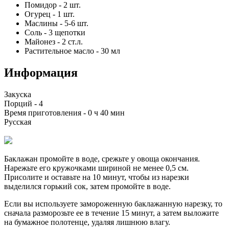
Помидор
-
2
шт.
Огурец
-
1
шт.
Маслины
-
5-6
шт.
Соль
-
3
щепотки
Майонез
-
2
ст.л.
Растительное масло
-
30
мл
Информация
Закуска
Порций -
4
Время приготовления -
0 ч 40 мин
Русская
Баклажан промойте в воде, срежьте у овоща окончания.
Нарежьте его кружочками шириной не менее 0,5 см.
Присолите и оставьте на 10 минут, чтобы из нарезки
выделился горький сок, затем промойте в воде.
Если вы используете замороженную баклажанную нарезку, то
сначала разморозьте ее в течение 15 минут, а затем выложите
на бумажное полотенце, удаляя лишнюю влагу.