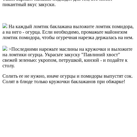
пикантный вкус закуски.
На каждый ломтик баклажана выложите ломтик помидора,
а на него - огурца. Если необходимо, промажьте майонезом
ломтик помидора, чтобы огуречная нарезка держалась на нем.
>Последними нарежьте маслины на кружочки и выложите
на ломтики огурца. Украсьте закуску "Павлиний хвост"
свежей зеленью: укропом, петрушкой, кинзой - и подайте к
столу.
Солить ее не нужно, иначе огурцы и помидоры выпустят сок.
Солят в блюде только кружочки баклажанов при обжарке!