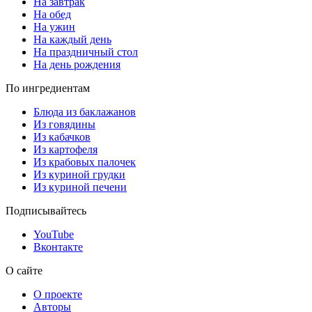
На завтрак
На обед
На ужин
На каждый день
На праздничный стол
На день рождения
По ингредиентам
Блюда из баклажанов
Из говядины
Из кабачков
Из картофеля
Из крабовых палочек
Из куриной грудки
Из куриной печени
Подписывайтесь
YouTube
Вконтакте
О сайте
О проекте
Авторы