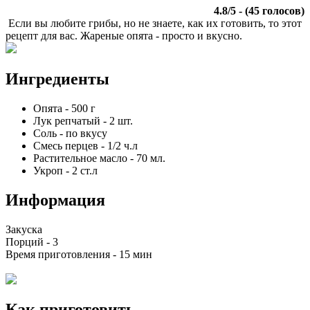
4.8
/
5
- (
45
голосов)
Если вы любите грибы, но не знаете, как их готовить, то этот
рецепт для вас. Жареные опята - просто и вкусно.
Ингредиенты
Опята
-
500
г
Лук репчатый
-
2
шт.
Соль
-
по вкусу
Смесь перцев
-
1/2
ч.л
Растительное масло
-
70
мл.
Укроп
-
2
ст.л
Информация
Закуска
Порций -
3
Время приготовления -
15 мин
Как приготовить