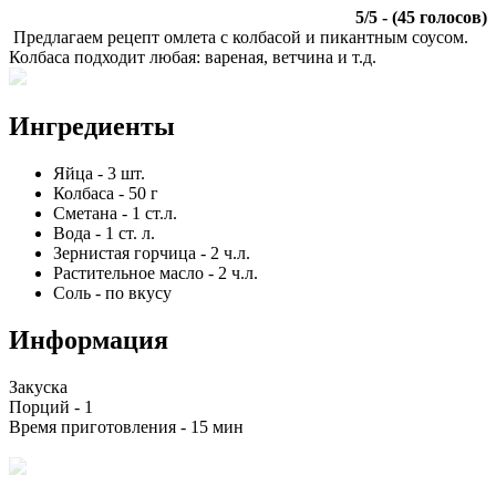
5
/
5
- (
45
голосов)
Предлагаем рецепт омлета с колбасой и пикантным соусом.
Колбаса подходит любая: вареная, ветчина и т.д.
Ингредиенты
Яйца
-
3
шт.
Колбаса
-
50
г
Сметана
-
1
ст.л.
Вода
-
1
ст. л.
Зернистая горчица
-
2
ч.л.
Растительное масло
-
2
ч.л.
Соль
-
по вкусу
Информация
Закуска
Порций -
1
Время приготовления -
15 мин