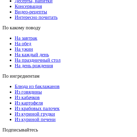
Десерты, напитки
Консервация
Видео-рецепты
Интересно почитать
По какому поводу
На завтрак
На обед
На ужин
На каждый день
На праздничный стол
На день рождения
По ингредиентам
Блюда из баклажанов
Из говядины
Из кабачков
Из картофеля
Из крабовых палочек
Из куриной грудки
Из куриной печени
Подписывайтесь