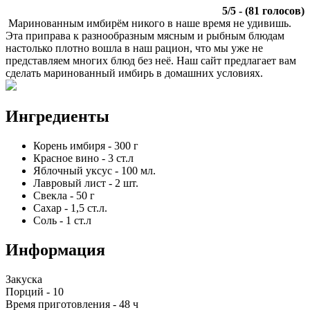
5
/
5
- (
81
голосов)
Маринованным имбирём никого в наше время не удивишь.
Эта приправа к разнообразным мясным и рыбным блюдам
настолько плотно вошла в наш рацион, что мы уже не
представляем многих блюд без неё. Наш сайт предлагает вам
сделать маринованный имбирь в домашних условиях.
Ингредиенты
Корень имбиря
-
300
г
Красное вино
-
3
ст.л
Яблочный уксус
-
100
мл.
Лавровый лист
-
2
шт.
Свекла
-
50
г
Сахар
-
1,5
ст.л.
Соль
-
1
ст.л
Информация
Закуска
Порций -
10
Время приготовления -
48 ч