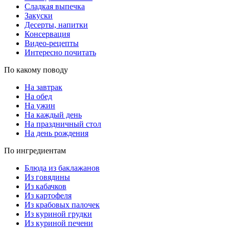
Сладкая выпечка
Закуски
Десерты, напитки
Консервация
Видео-рецепты
Интересно почитать
По какому поводу
На завтрак
На обед
На ужин
На каждый день
На праздничный стол
На день рождения
По ингредиентам
Блюда из баклажанов
Из говядины
Из кабачков
Из картофеля
Из крабовых палочек
Из куриной грудки
Из куриной печени