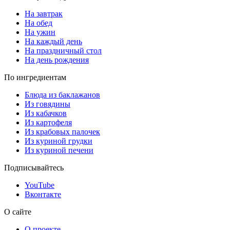
На завтрак
На обед
На ужин
На каждый день
На праздничный стол
На день рождения
По ингредиентам
Блюда из баклажанов
Из говядины
Из кабачков
Из картофеля
Из крабовых палочек
Из куриной грудки
Из куриной печени
Подписывайтесь
YouTube
Вконтакте
О сайте
О проекте