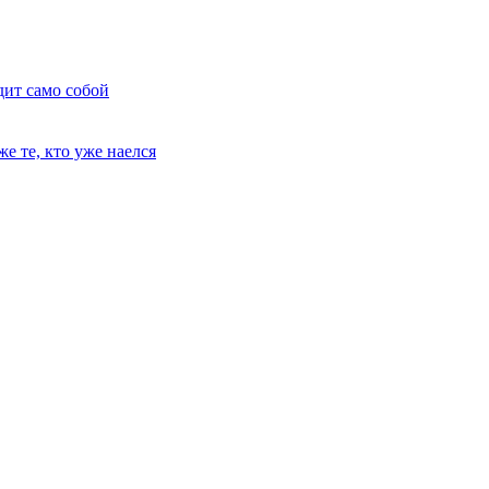
дит само собой
е те, кто уже наелся