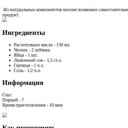
Из натуральных компонентов вполне возможно самостоятельно
продукт.
Ингредиенты
Растительное масло
-
130
мл
Чеснок
-
2
зубчика
Яйца
-
1
шт.
Лимонный сок
-
1,5
ст.л.
Горчица
-
1
ч.л.
Соль
-
1/2
ч.л.
Информация
Соус
Порций -
7
Время приготовления -
10 мин
Как приготовить