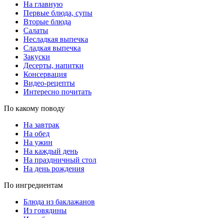
На главную
Первые блюда, супы
Вторые блюда
Салаты
Несладкая выпечка
Сладкая выпечка
Закуски
Десерты, напитки
Консервация
Видео-рецепты
Интересно почитать
По какому поводу
На завтрак
На обед
На ужин
На каждый день
На праздничный стол
На день рождения
По ингредиентам
Блюда из баклажанов
Из говядины