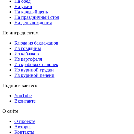
На обед
На ужин
На каждый день
На праздничный стол
На день рождения
По ингредиентам
Блюда из баклажанов
Из говядины
Из кабачков
Из картофеля
Из крабовых палочек
Из куриной грудки
Из куриной печени
Подписывайтесь
YouTube
Вконтакте
О сайте
О проекте
Авторы
Контакты