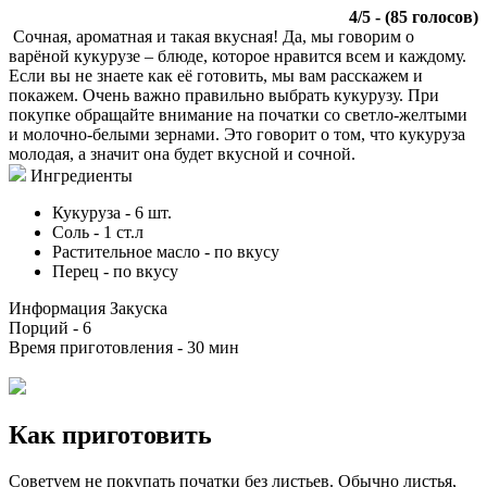
4
/
5
- (
85
голосов)
Сочная, ароматная и такая вкусная! Да, мы говорим о
варёной кукурузе – блюде, которое нравится всем и каждому.
Если вы не знаете как её готовить, мы вам расскажем и
покажем. Очень важно правильно выбрать кукурузу. При
покупке обращайте внимание на початки со светло-желтыми
и молочно-белыми зернами. Это говорит о том, что кукуруза
молодая, а значит она будет вкусной и сочной.
Ингредиенты
Кукуруза
-
6
шт.
Соль
-
1
ст.л
Растительное масло
-
по вкусу
Перец
-
по вкусу
Информация
Закуска
Порций -
6
Время приготовления -
30 мин
Как приготовить
Советуем не покупать початки без листьев. Обычно листья,