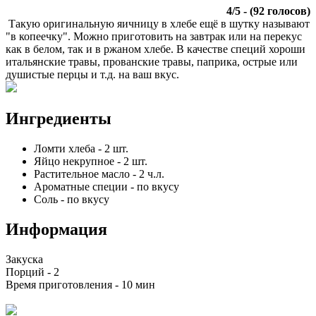
4
/
5
- (
92
голосов)
Такую оригинальную яичницу в хлебе ещё в шутку называют
"в копеечку". Можно приготовить на завтрак или на перекус
как в белом, так и в ржаном хлебе. В качестве специй хороши
итальянские травы, прованские травы, паприка, острые или
душистые перцы и т.д. на ваш вкус.
Ингредиенты
Ломти хлеба
-
2
шт.
Яйцо некрупное
-
2
шт.
Растительное масло
-
2
ч.л.
Ароматные специи
-
по вкусу
Соль
-
по вкусу
Информация
Закуска
Порций -
2
Время приготовления -
10 мин