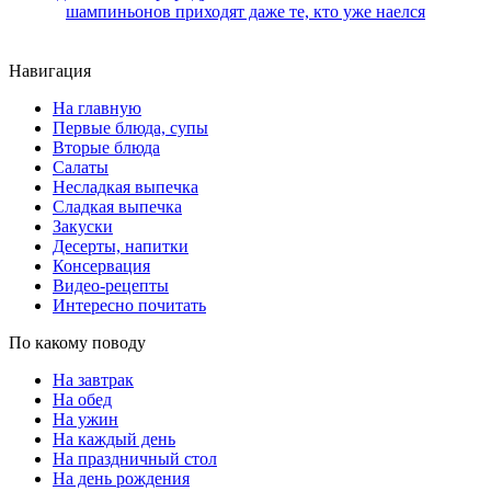
шампиньонов приходят даже те, кто уже наелся
Навигация
На главную
Первые блюда, супы
Вторые блюда
Салаты
Несладкая выпечка
Сладкая выпечка
Закуски
Десерты, напитки
Консервация
Видео-рецепты
Интересно почитать
По какому поводу
На завтрак
На обед
На ужин
На каждый день
На праздничный стол
На день рождения