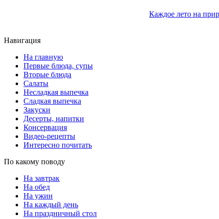
Каждое лето на прир
Навигация
На главную
Первые блюда, супы
Вторые блюда
Салаты
Несладкая выпечка
Сладкая выпечка
Закуски
Десерты, напитки
Консервация
Видео-рецепты
Интересно почитать
По какому поводу
На завтрак
На обед
На ужин
На каждый день
На праздничный стол