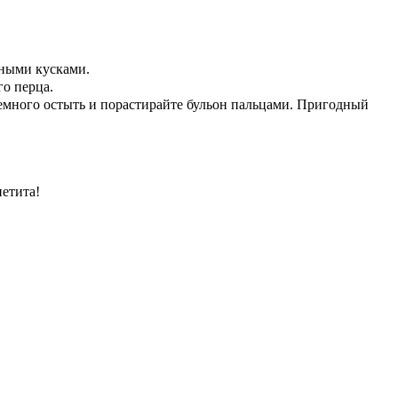
пными кусками.
го перца.
немного остыть и порастирайте бульон пальцами. Пригодный
петита!