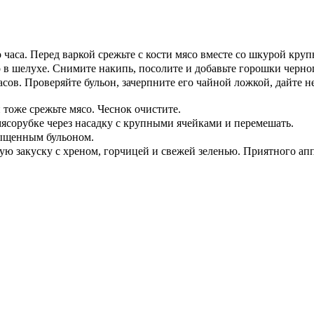
часа. Перед варкой срежьте с кости мясо вместе со шкурой кру
 в шелухе. Снимите накипь, посолите и добавьте горошки черно
асов. Проверяйте бульон, зачерпните его чайной ложкой, дайте 
 тоже срежьте мясо. Чеснок очистите.
ясорубке через насадку с крупными ячейками и перемешать.
сыщенным бульоном.
ную закуску с хреном, горчицей и свежей зеленью. Приятного ап