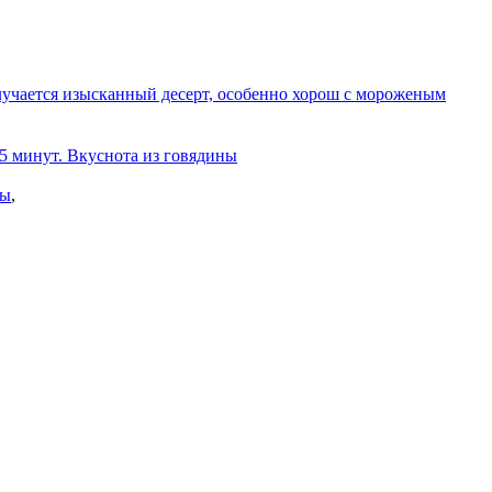
олучается изысканный десерт, особенно хорош с мороженым
 5 минут. Вкуснота из говядины
ны
,