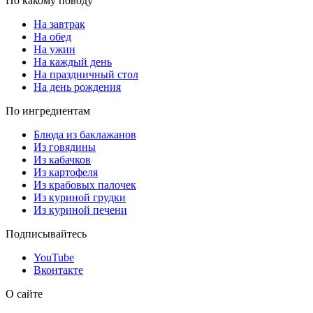
По какому поводу
На завтрак
На обед
На ужин
На каждый день
На праздничный стол
На день рождения
По ингредиентам
Блюда из баклажанов
Из говядины
Из кабачков
Из картофеля
Из крабовых палочек
Из куриной грудки
Из куриной печени
Подписывайтесь
YouTube
Вконтакте
О сайте