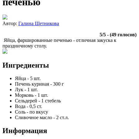
печенью
Автор:
Галина Щетникова
5
/
5
- (
49
голосов)
Яйца, фаршированные печенью - отличная закуска к
праздничному столу.
Ингредиенты
Яйца
-
5
шт.
Печень куриная
-
300
г
Лук
-
1
шт.
Морковь
-
1
шт.
Сельдерей
-
1
стебель
Вода
-
0,5
ст.
Соль
-
по вкусу
Сливочное масло
-
2
ст.л.
Информация