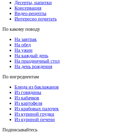
Десерты, напитки
Консервация
Видео-рецепты
Интересно почитать
По какому поводу
На завтрак
На обед
На ужин
На каждый день
На праздничный стол
На день рождения
По ингредиентам
Блюда из баклажанов
Из говядины
Из кабачков
Из картофеля
Из крабовых палочек
Из куриной грудки
Из куриной печени
Подписывайтесь