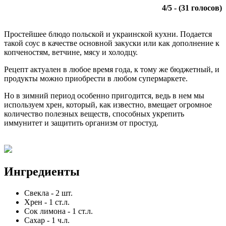
4
/
5
- (
31
голосов)
Простейшее блюдо польской и украинской кухни. Подается
такой соус в качестве основной закуски или как дополнение к
копченостям, ветчине, мясу и холодцу.
Рецепт актуален в любое время года, к тому же бюджетный, и
продукты можно приобрести в любом супермаркете.
Но в зимний период особенно пригодится, ведь в нем мы
используем хрен, который, как известно, вмещает огромное
количество полезных веществ, способных укрепить
иммунитет и защитить организм от простуд.
Ингредиенты
Свекла
-
2
шт.
Хрен
-
1
ст.л.
Сок лимона
-
1
ст.л.
Сахар
-
1
ч.л.