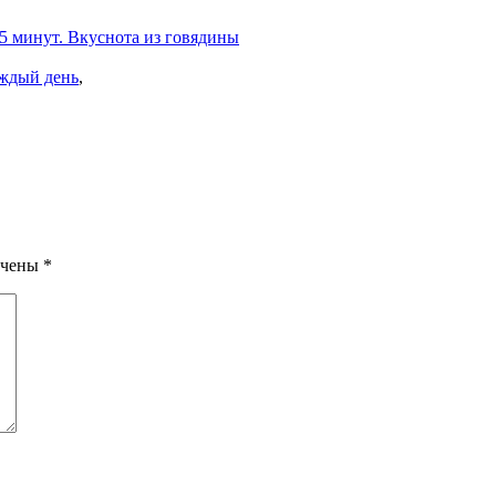
 5 минут. Вкуснота из говядины
ждый день
,
ечены
*