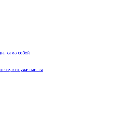
дит само собой
е те, кто уже наелся