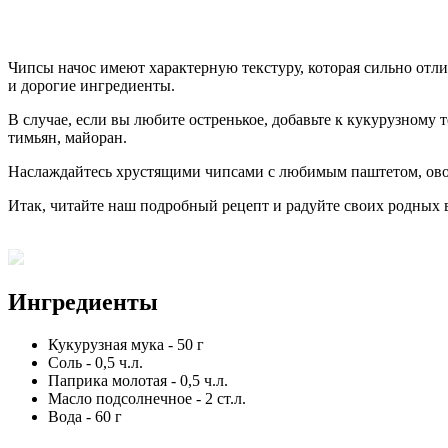
Чипсы начос имеют характерную текстуру, которая сильно отли
и дорогие ингредиенты.
В случае, если вы любите остренькое, добавьте к кукурузному
тимьян, майоран.
Наслаждайтесь хрустящими чипсами с любимым паштетом, овощно
Итак, читайте наш подробный рецепт и радуйте своих родных в
Ингредиенты
Кукурузная мука
-
50
г
Соль
-
0,5
ч.л.
Паприка молотая
-
0,5
ч.л.
Масло подсолнечное
-
2
ст.л.
Вода
-
60
г