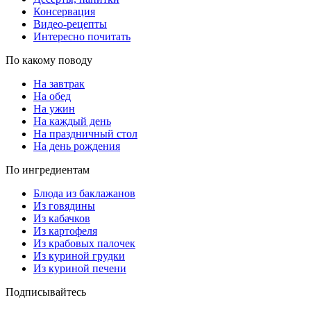
Консервация
Видео-рецепты
Интересно почитать
По какому поводу
На завтрак
На обед
На ужин
На каждый день
На праздничный стол
На день рождения
По ингредиентам
Блюда из баклажанов
Из говядины
Из кабачков
Из картофеля
Из крабовых палочек
Из куриной грудки
Из куриной печени
Подписывайтесь