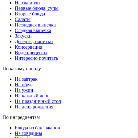
На главную
Первые блюда, супы
Вторые блюда
Салаты
Несладкая выпечка
Сладкая выпечка
Закуски
Десерты, напитки
Консервация
Видео-рецепты
Интересно почитать
По какому поводу
На завтрак
На обед
На ужин
На каждый день
На праздничный стол
На день рождения
По ингредиентам
Блюда из баклажанов
Из говядины