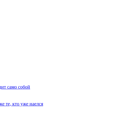
дит само собой
е те, кто уже наелся