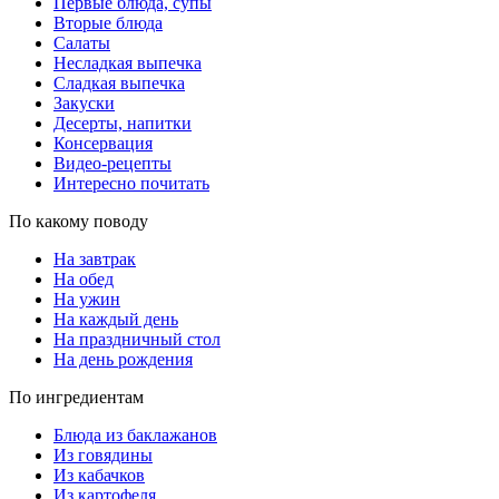
Первые блюда, супы
Вторые блюда
Салаты
Несладкая выпечка
Сладкая выпечка
Закуски
Десерты, напитки
Консервация
Видео-рецепты
Интересно почитать
По какому поводу
На завтрак
На обед
На ужин
На каждый день
На праздничный стол
На день рождения
По ингредиентам
Блюда из баклажанов
Из говядины
Из кабачков
Из картофеля