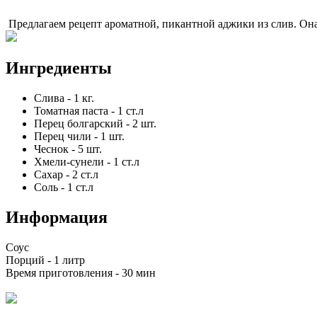
Предлагаем рецепт ароматной, пикантной аджики из слив. Она 
Ингредиенты
Слива
-
1
кг.
Томатная паста
-
1
ст.л
Перец болгарский
-
2
шт.
Перец чили
-
1
шт.
Чеснок
-
5
шт.
Хмели-сунели
-
1
ст.л
Сахар
-
2
ст.л
Соль
-
1
ст.л
Информация
Соус
Порций -
1 литр
Время приготовления -
30 мин