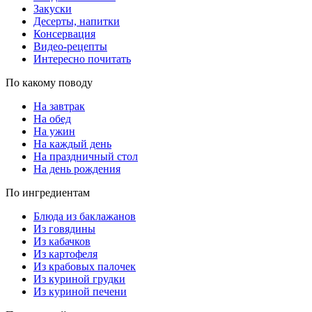
Закуски
Десерты, напитки
Консервация
Видео-рецепты
Интересно почитать
По какому поводу
На завтрак
На обед
На ужин
На каждый день
На праздничный стол
На день рождения
По ингредиентам
Блюда из баклажанов
Из говядины
Из кабачков
Из картофеля
Из крабовых палочек
Из куриной грудки
Из куриной печени