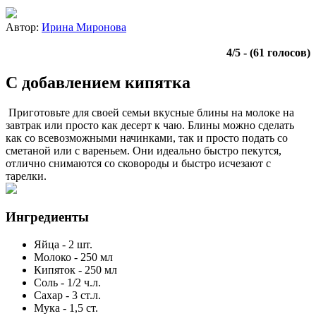
Автор:
Ирина Миронова
4
/
5
- (
61
голосов)
С добавлением кипятка
Приготовьте для своей семьи вкусные блины на молоке на
завтрак или просто как десерт к чаю. Блины можно сделать
как со всевозможными начинками, так и просто подать со
сметаной или с вареньем. Они идеально быстро пекутся,
отлично снимаются со сковороды и быстро исчезают с
тарелки.
Ингредиенты
Яйца
-
2
шт.
Молоко
-
250
мл
Кипяток
-
250
мл
Соль
-
1/2
ч.л.
Сахар
-
3
ст.л.
Мука
-
1,5
ст.