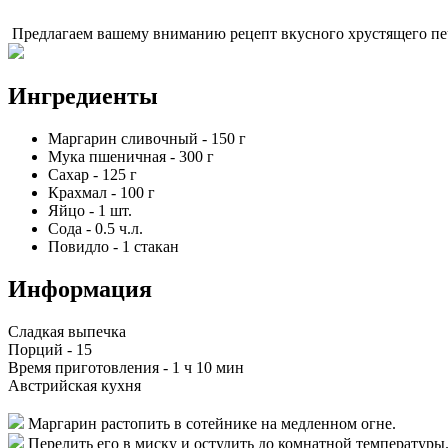
Предлагаем вашему вниманию рецепт вкусного хрустящего печ
Ингредиенты
Маргарин сливочный
-
150
г
Мука пшеничная
-
300
г
Сахар
-
125
г
Крахмал
-
100
г
Яйцо
-
1
шт.
Сода
-
0.5
ч.л.
Повидло
-
1
стакан
Информация
Сладкая выпечка
Порций -
15
Время приготовления -
1 ч 10 мин
Австрийская кухня
Маргарин растопить в сотейнике на медленном огне.
Перелить его в миску и остудить до комнатной температуры