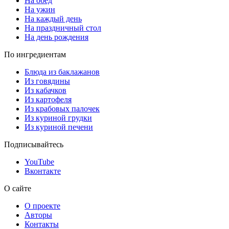
На обед
На ужин
На каждый день
На праздничный стол
На день рождения
По ингредиентам
Блюда из баклажанов
Из говядины
Из кабачков
Из картофеля
Из крабовых палочек
Из куриной грудки
Из куриной печени
Подписывайтесь
YouTube
Вконтакте
О сайте
О проекте
Авторы
Контакты