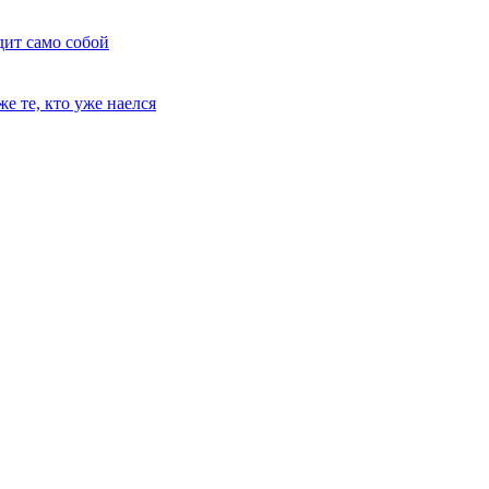
дит само собой
е те, кто уже наелся