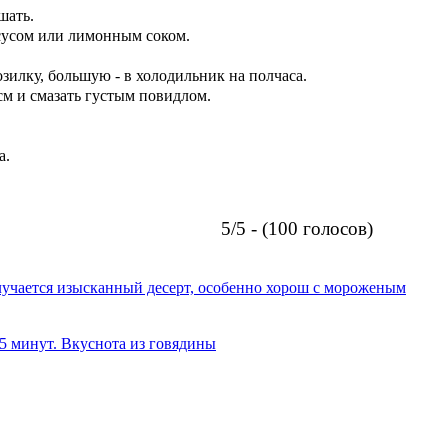
шать.
ксусом или лимонным соком.
розилку, большую - в холодильник на полчаса.
см и смазать густым повидлом.
а.
5/5 - (100 голосов)
олучается изысканный десерт, особенно хорош с мороженым
 5 минут. Вкуснота из говядины