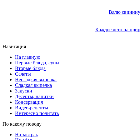
Вялю свинину 
Каждое лето на прир
Навигация
На главную
Первые блюда, супы
Вторые блюда
Салаты
Несладкая выпечка
Сладкая выпечка
Закуски
Десерты, напитки
Консервация
Видео-рецепты
Интересно почитать
По какому поводу
На завтрак