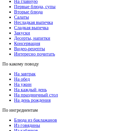
На главную
Первые блюда, супы
Вторые блюда
Салаты
Несладкая выпечка
Сладкая выпечка
Закуски
Десерты, напитки
Консервация
Видео-рецепты
Интересно почитать
По какому поводу
На завтрак
На обед
На ужин
На каждый день
На праздничный стол
На день рождения
По ингредиентам
Блюда из баклажанов
Из говядины
Из кабачков