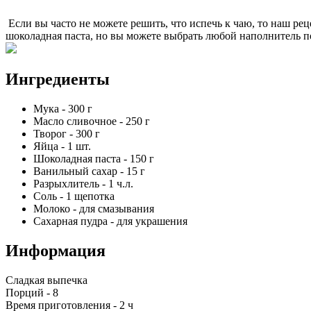
Если вы часто не можете решить, что испечь к чаю, то наш ре
шоколадная паста, но вы можете выбрать любой наполнитель п
Ингредиенты
Мука
-
300
г
Масло сливочное
-
250
г
Творог
-
300
г
Яйца
-
1
шт.
Шоколадная паста
-
150
г
Ванильный сахар
-
15
г
Разрыхлитель
-
1
ч.л.
Соль
-
1
щепотка
Молоко
-
для смазывания
Сахарная пудра
-
для украшения
Информация
Сладкая выпечка
Порций -
8
Время приготовления -
2 ч