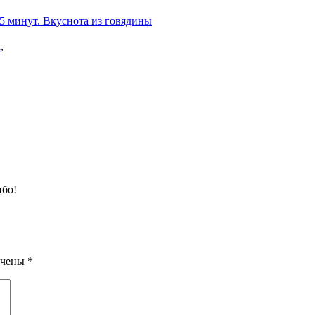
 5 минут. Вкуснота из говядины
а
,
ибо!
ечены
*