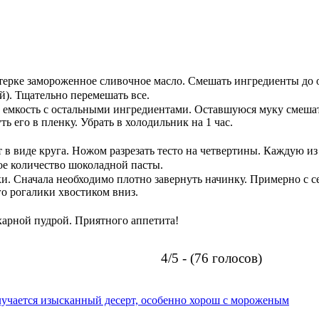
й терке замороженное сливочное масло. Смешать ингредиенты до
й). Тщательно перемешать все.
 в емкость с остальными ингредиентами. Оставшуюся муку смешать
ть его в пленку. Убрать в холодильник на 1 час.
в виде круга. Ножом разрезать тесто на четвертины. Каждую из 
е количество шоколадной пасты.
ки. Сначала необходимо плотно завернуть начинку. Примерно с с
го рогалики хвостиком вниз.
харной пудрой. Приятного аппетита!
4/5 - (76 голосов)
олучается изысканный десерт, особенно хорош с мороженым