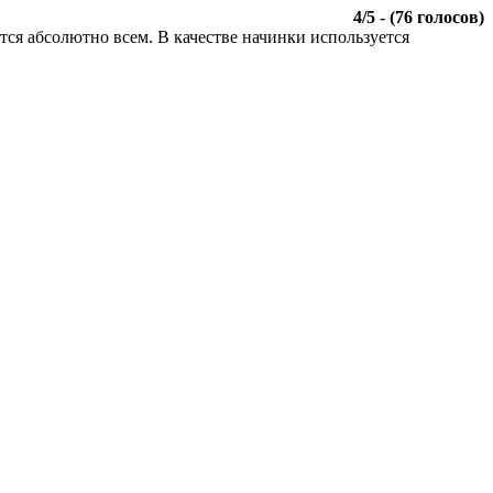
4
/
5
- (
76
голосов)
тся абсолютно всем. В качестве начинки используется