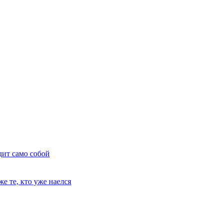
дит само собой
е те, кто уже наелся