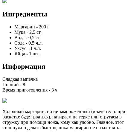
Ингредиенты
Маргарин
-
200
г
Мука
-
2,5
ст.
Вода
-
0,5
ст.
Сода
-
0,5
ч.л.
Уксус
-
1
ч.л.
Яйца
-
1
шт.
Информация
Сладкая выпечка
Порций -
8
Время приготовления -
3 ч
Холодный маргарин, но не замороженный (иначе тесто при
раскатке будет рваться), натираем на терке или стругаем в
стружку при помощи ножа, кому как удобно. Главное, этот
этап нужно делать быстро, пока маргарин не начал таять.