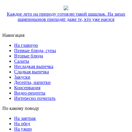
Каждое лето на природу готовлю такой шашлык. На запах
шампиньонов приходят даже те, кто уже наелся
Навигация
На главную
Первые блюда, супы
Вторые блюда
Салаты
Несладкая выпечка
Сладкая выпечка
Закуски
Десерты, напитки
Консервация
Видео-рецепты
Интересно почитать
По какому поводу
На завтрак
На обед
На ужин