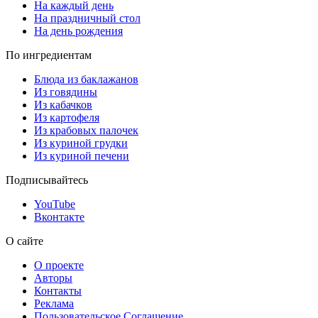
На каждый день
На праздничный стол
На день рождения
По ингредиентам
Блюда из баклажанов
Из говядины
Из кабачков
Из картофеля
Из крабовых палочек
Из куриной грудки
Из куриной печени
Подписывайтесь
YouTube
Вконтакте
О сайте
О проекте
Авторы
Контакты
Реклама
Пользовательское Соглашение