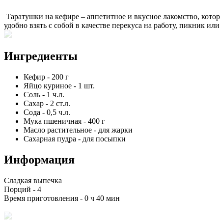
Таратушки на кефире – аппетитное и вкусное лакомство, котор
удобно взять с собой в качестве перекуса на работу, пикник и
Ингредиенты
Кефир
-
200
г
Яйцо куриное
-
1
шт.
Соль
-
1
ч.л.
Сахар
-
2
ст.л.
Сода
-
0,5
ч.л.
Мука пшеничная
-
400
г
Масло растительное
-
для жарки
Сахарная пудра
-
для посыпки
Информация
Сладкая выпечка
Порций -
4
Время приготовления -
0 ч 40 мин