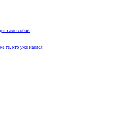
дит само собой
е те, кто уже наелся