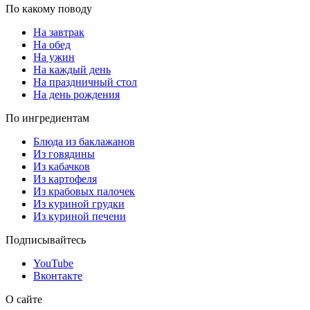
По какому поводу
На завтрак
На обед
На ужин
На каждый день
На праздничный стол
На день рождения
По ингредиентам
Блюда из баклажанов
Из говядины
Из кабачков
Из картофеля
Из крабовых палочек
Из куриной грудки
Из куриной печени
Подписывайтесь
YouTube
Вконтакте
О сайте