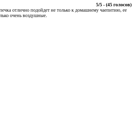
5
/
5
- (
45
голосов)
печка отлично подойдет не только к домашнему чаепитию, ее
олько очень воздушные.