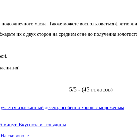
о подсолнечного масла. Также можете воспользоваться фритюрни
арьте их с двух сторон на среднем огне до получения золотисто
рой.
чаепития!
5/5 - (45 голосов)
олучается изысканный десерт, особенно хорош с мороженым
 5 минут. Вкуснота из говядины
,
На сковороде
,