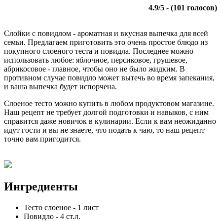
4.9
/
5
- (
101
голосов)
Слойки с повидлом - ароматная и вкусная выпечка для всей
семьи. Предлагаем приготовить это очень простое блюдо из
покупного слоеного теста и повидла. Последнее можно
использовать любое: яблочное, персиковое, грушевое,
абрикосовое - главное, чтобы оно не было жидким. В
противном случае повидло может вытечь во время запекания,
и ваша выпечка будет испорчена.
Слоеное тесто можно купить в любом продуктовом магазине.
Наш рецепт не требует долгой подготовки и навыков, с ним
справится даже новичок в кулинарии. Если к вам неожиданно
идут гости и вы не знаете, что подать к чаю, то наш рецепт
точно вам пригодится.
Ингредиенты
Тесто слоеное
-
1
лист
Повидло
-
4
ст.л.