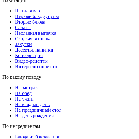
Навигация
На главную
Первые блюда, супы
Вторые блюда
Салаты
Несладкая выпечка
Сладкая выпечка
Закуски
Десерты, напитки
Консервация
Видео-рецепты
Интересно почитать
По какому поводу
На завтрак
На обед
На ужин
На каждый день
На праздничный стол
На день рождения
По ингредиентам
Блюда из баклажанов