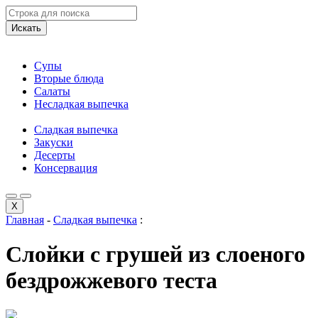
Искать
Супы
Вторые блюда
Салаты
Несладкая выпечка
Сладкая выпечка
Закуски
Десерты
Консервация
X
Главная
-
Сладкая выпечка
:
Слойки с грушей из слоеного
бездрожжевого теста