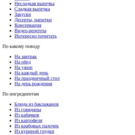
Несладкая выпечка
Сладкая выпечка
Закуски
Десерты, напитки
Консервация
Видео-рецепты
Интересно почитать
По какому поводу
На завтрак
На обед
На ужин
На каждый день
На праздничный стол
На день рождения
По ингредиентам
Блюда из баклажанов
Из говядины
Из кабачков
Из картофеля
Из крабовых палочек
Из куриной грудки