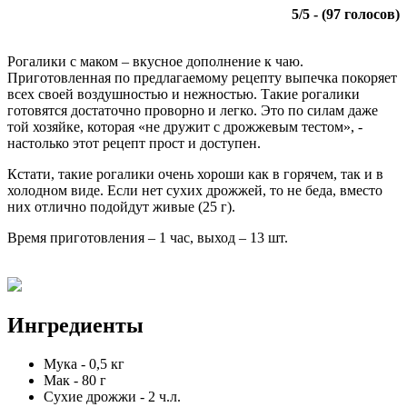
5
/
5
- (
97
голосов)
Рогалики с маком – вкусное дополнение к чаю.
Приготовленная по предлагаемому рецепту выпечка покоряет
всех своей воздушностью и нежностью. Такие рогалики
готовятся достаточно проворно и легко. Это по силам даже
той хозяйке, которая «не дружит с дрожжевым тестом», -
настолько этот рецепт прост и доступен.
Кстати, такие рогалики очень хороши как в горячем, так и в
холодном виде. Если нет сухих дрожжей, то не беда, вместо
них отлично подойдут живые (25 г).
Время приготовления – 1 час, выход – 13 шт.
Ингредиенты
Мука
-
0,5
кг
Мак
-
80
г
Сухие дрожжи
-
2
ч.л.