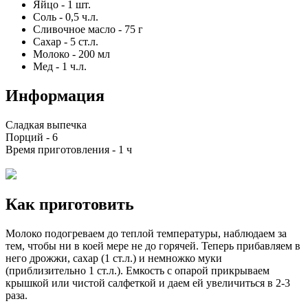
Яйцо
-
1
шт.
Соль
-
0,5
ч.л.
Сливочное масло
-
75
г
Сахар
-
5
ст.л.
Молоко
-
200
мл
Мед
-
1
ч.л.
Информация
Сладкая выпечка
Порций -
6
Время приготовления -
1 ч
Как приготовить
Молоко подогреваем до теплой температуры, наблюдаем за
тем, чтобы ни в коей мере не до горячей. Теперь прибавляем в
него дрожжи, сахар (1 ст.л.) и немножко муки
(приблизительно 1 ст.л.). Емкость с опарой прикрываем
крышкой или чистой салфеткой и даем ей увеличиться в 2-3
раза.