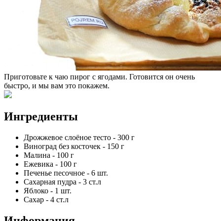
Приготовьте к чаю пирог с ягодами. Готовится он очень
быстро, и мы вам это покажем.
Ингредиенты
Дрожжевое слоёное тесто
-
300
г
Виноград без косточек
-
150
г
Малина
-
100
г
Ежевика
-
100
г
Печенье песочное
-
6
шт.
Сахарная пудра
-
3
ст.л
Яблоко
-
1
шт.
Сахар
-
4
ст.л
Информация