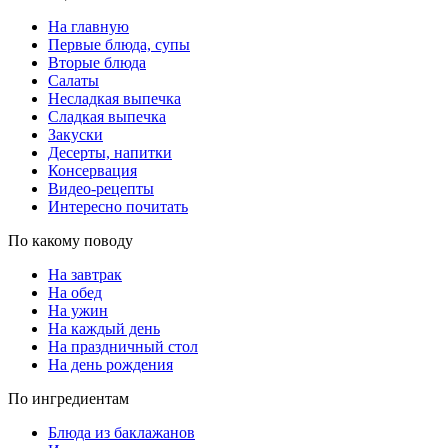
На главную
Первые блюда, супы
Вторые блюда
Салаты
Несладкая выпечка
Сладкая выпечка
Закуски
Десерты, напитки
Консервация
Видео-рецепты
Интересно почитать
По какому поводу
На завтрак
На обед
На ужин
На каждый день
На праздничный стол
На день рождения
По ингредиентам
Блюда из баклажанов