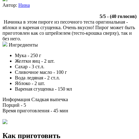
Автор:
Нина
5
/
5
- (
40
голосов)
Начинка в этом пироге из песочного теста оригинальная -
яблоки и вареная сгущенка. Очень вкусно! Пирог может быть
приготовлен как со штрейзелем (тесто-крошка сверху), так и
без него.
Ингредиенты
Мука
-
250
г
Желтки яиц
-
2
шт.
Сахар
-
3
ст.л.
Сливочное масло
-
100
г
Вода ледяная
-
2
ст.л.
Яблоко
-
2
шт.
Вареная сгущенка
-
150
мл
Информация
Сладкая выпечка
Порций -
5
Время приготовления -
45 мин
Как приготовить