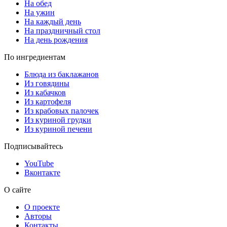
На обед
На ужин
На каждый день
На праздничный стол
На день рождения
По ингредиентам
Блюда из баклажанов
Из говядины
Из кабачков
Из картофеля
Из крабовых палочек
Из куриной грудки
Из куриной печени
Подписывайтесь
YouTube
Вконтакте
О сайте
О проекте
Авторы
Контакты