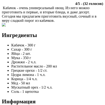
4
/
5
- (
32
голосов)
Кабачок - очень универсальный овощ. Из него можно
приготовить и первые, и вторые блюда, и даже десерт.
Сегодня мы предлагаем приготовить вкусный, сочный и в
меру сладкий пирог из кабачков.
Ингредиенты
Кабачок
-
300
г
Сахар
-
300
г
Яйца
-
2
шт.
Мука
-
350
г
Дрожжи
-
2
ч.л.
Растительное масло
-
200
мл
Грецкие орехи
-
1/2
ст.
Цедра лимона
-
1
ч.л.
Корица
-
1/4
ч.л.
Мед
-
50
мл
Мускатный орех
-
1/2
ч.л.
Соль
-
1
щепотка
Информация