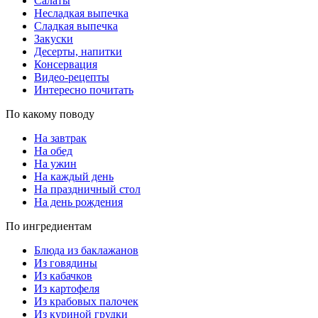
Салаты
Несладкая выпечка
Сладкая выпечка
Закуски
Десерты, напитки
Консервация
Видео-рецепты
Интересно почитать
По какому поводу
На завтрак
На обед
На ужин
На каждый день
На праздничный стол
На день рождения
По ингредиентам
Блюда из баклажанов
Из говядины
Из кабачков
Из картофеля
Из крабовых палочек
Из куриной грудки