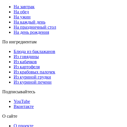
На завтрак
На обед
На ужин
На каждый день
На праздничный стол
На день рождения
По ингредиентам
Блюда из баклажанов
Из говядины
Из кабачков
Из картофеля
Из крабовых палочек
Из куриной грудки
Из куриной печени
Подписывайтесь
YouTube
Вконтакте
О сайте
О проекте