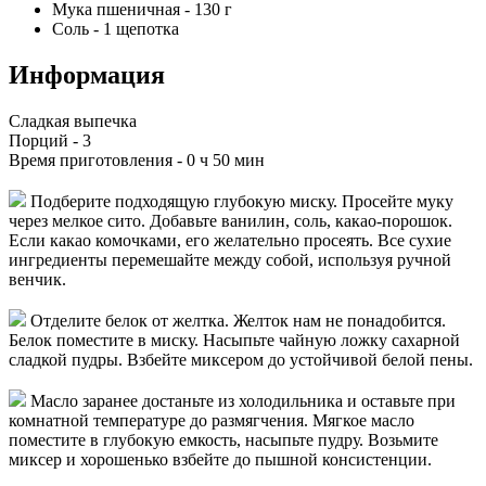
Мука пшеничная
-
130
г
Соль
-
1
щепотка
Информация
Сладкая выпечка
Порций -
3
Время приготовления -
0 ч 50 мин
Подберите подходящую глубокую миску. Просейте муку
через мелкое сито. Добавьте ванилин, соль, какао-порошок.
Если какао комочками, его желательно просеять. Все сухие
ингредиенты перемешайте между собой, используя ручной
венчик.
Отделите белок от желтка. Желток нам не понадобится.
Белок поместите в миску. Насыпьте чайную ложку сахарной
сладкой пудры. Взбейте миксером до устойчивой белой пены.
Масло заранее достаньте из холодильника и оставьте при
комнатной температуре до размягчения. Мягкое масло
поместите в глубокую емкость, насыпьте пудру. Возьмите
миксер и хорошенько взбейте до пышной консистенции.