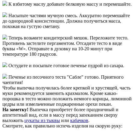
К взбитому маслу добавьте белковую массу и перемешайте.
Насыпьте частями мучную смесь. Аккуратно перемешайте
до однородной консистенции. Должна получиться масса,
похожая на густую сметану.
Теперь возьмите кондитерский мешок. Переложите тесто.
Противень застелите пергаментом. Отсадите тесто в виде
буквы «W». Отправьте в духовку на 10-20 минут при
температуре 180 градусов.
Остудите и посыпьте готовое печенье пудрой из сахара.
Печенье из песочного теста "Сабле" готово. Приятного
чаепития!
Чтобы выпечка получилась более крепкой и хрустящей, часть
муки рекомендуется заменить крахмалом. Кроме какао-
порошка в тесто можно положить немного корицы, лимонной
цедры или измельченные поджаренные орехи пекан.
На заметку!
Выпечка приобретет более праздничный и
аппетитный вид, если в массу перед запеканием сверху
выложить
цукаты из тыквы
или
кабачков
.
Смотрите, как правильно испечь изделия на скорую руку: