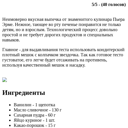
5
/
5
- (
40
голосов)
Неимоверно вкусная выпечка от знаменитого кулинара Пьера
Эрме. Нежное, тающее во рту печенье понравится не только
детям, но и взрослым. Технологический процесс довольно
простой и не требует дорогих продуктов и специальных
навыков.
Главное - для выдавливания теста использовать кондитерский
плотный мешок с колпачком звездочка. Так как готовое тесто
густоватое, его легче будет отсаживать на противень,
используя качественный мешок и насадку.
Ингредиенты
Ванилин
-
1
щепотка
Масло сливочное
-
130
г
Сахарная пудра
-
60
г
Яйцо куриное
-
1
шт.
Какао-порошок
-
15
г