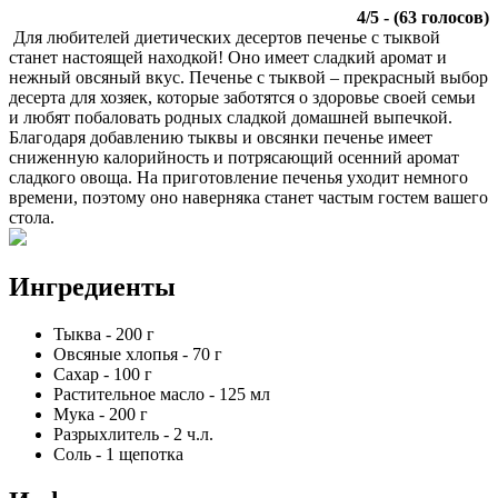
4
/
5
- (
63
голосов)
Для любителей диетических десертов печенье с тыквой
станет настоящей находкой! Оно имеет сладкий аромат и
нежный овсяный вкус. Печенье с тыквой – прекрасный выбор
десерта для хозяек, которые заботятся о здоровье своей семьи
и любят побаловать родных сладкой домашней выпечкой.
Благодаря добавлению тыквы и овсянки печенье имеет
сниженную калорийность и потрясающий осенний аромат
сладкого овоща. На приготовление печенья уходит немного
времени, поэтому оно наверняка станет частым гостем вашего
стола.
Ингредиенты
Тыква
-
200
г
Овсяные хлопья
-
70
г
Сахар
-
100
г
Растительное масло
-
125
мл
Мука
-
200
г
Разрыхлитель
-
2
ч.л.
Соль
-
1
щепотка