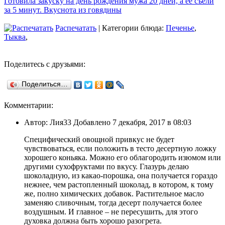
Готовила закуску на день рождения мужа 20 дней, а ее съели
за 5 минут. Вкуснота из говядины
Распечатать
| Категории блюда:
Печенье
,
Тыква
,
Поделитесь с друзьями:
Поделиться…
Комментарии:
Автор: Лия33 Добавлено 7 декабря, 2017 в 08:03
Специфический овощной привкус не будет
чувствоваться, если положить в тесто десертную ложку
хорошего коньяка. Можно его облагородить изюмом или
другими сухофруктами по вкусу. Глазурь делаю
шоколадную, из какао-порошка, она получается гораздо
нежнее, чем растопленный шоколад, в котором, к тому
же, полно химических добавок. Растительное масло
заменяю сливочным, тогда десерт получается более
воздушным. И главное – не пересушить, для этого
духовка должна быть хорошо разогрета.