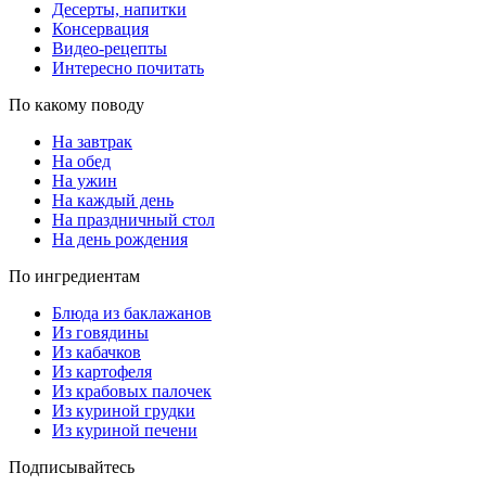
Десерты, напитки
Консервация
Видео-рецепты
Интересно почитать
По какому поводу
На завтрак
На обед
На ужин
На каждый день
На праздничный стол
На день рождения
По ингредиентам
Блюда из баклажанов
Из говядины
Из кабачков
Из картофеля
Из крабовых палочек
Из куриной грудки
Из куриной печени
Подписывайтесь