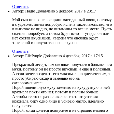
Ответить
Автор: Надю Добавлено 5 декабря, 2017 в 23:17
Мой сын никак не воспринимает данный овощ, поэтому
я с удовольствием попробую испечь такое лакомство, его
в выпечке не видно, но витамины то все на месте. Пусть
сначала попробует, а потом будет ясно — угадал он или
нет состав вкусняшек. Уверена что овсянка будет
запеченой и получится очень вкусно.
Ответить
Автор: EllePurple Добавлено 4 декабря, 2017 в 17:15
Прекрасный десерт, там овсянки получается больше, чем
муки, поэтому он не просто вкусный, а еще и полезный.
А если хочется сделать его максимально диетическим, я
просто убираю сахар и заменяю его на
сахарозаменитель.
Порой пшеничную муку заменяю на кукурузную, в ней
крахмала почти что нет, потому и пользы больше.
А чтобы тесто не разваливалось из-за отсутствия
крахмала, беру одно яйцо и убираю масло, идеально
получается.
Порой, когда хочется повкуснее и не страшно немного