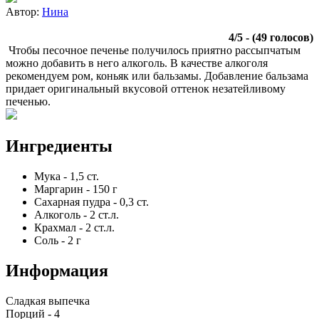
Автор:
Нина
4
/
5
- (
49
голосов)
Чтобы песочное печенье получилось приятно рассыпчатым
можно добавить в него алкоголь. В качестве алкоголя
рекомендуем ром, коньяк или бальзамы. Добавление бальзама
придает оригинальный вкусовой оттенок незатейливому
печенью.
Ингредиенты
Мука
-
1,5
ст.
Маргарин
-
150
г
Сахарная пудра
-
0,3
ст.
Алкоголь
-
2
ст.л.
Крахмал
-
2
ст.л.
Соль
-
2
г
Информация
Сладкая выпечка
Порций -
4