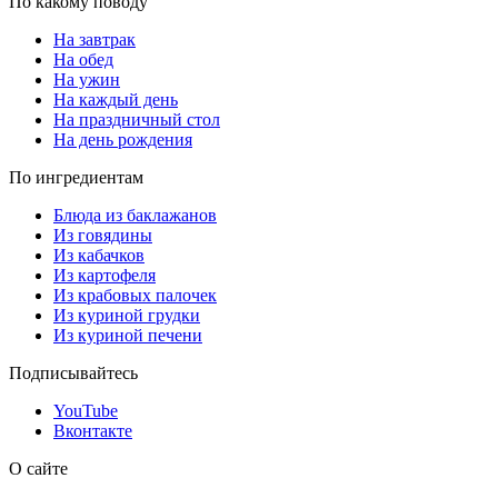
По какому поводу
На завтрак
На обед
На ужин
На каждый день
На праздничный стол
На день рождения
По ингредиентам
Блюда из баклажанов
Из говядины
Из кабачков
Из картофеля
Из крабовых палочек
Из куриной грудки
Из куриной печени
Подписывайтесь
YouTube
Вконтакте
О сайте