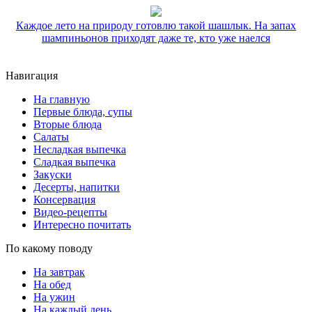
Каждое лето на природу готовлю такой шашлык. На запах
шампиньонов приходят даже те, кто уже наелся
Навигация
На главную
Первые блюда, супы
Вторые блюда
Салаты
Несладкая выпечка
Сладкая выпечка
Закуски
Десерты, напитки
Консервация
Видео-рецепты
Интересно почитать
По какому поводу
На завтрак
На обед
На ужин
На каждый день