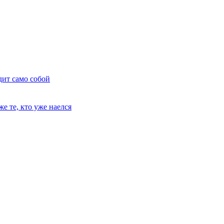
дит само собой
е те, кто уже наелся