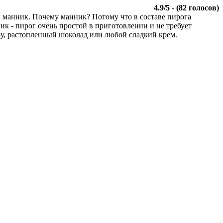
4.9
/
5
- (
82
голосов)
 манник. Почему манник? Потому что в составе пирога
к - пирог очень простой в приготовлении и не требует
у, растопленный шоколад или любой сладкий крем.