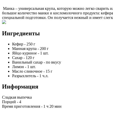
Манка – универсальная крупа, которую можно легко сварить и
большое количество манки и кисломолочного продукта: кефира
специальной подготовки. Он получается нежный и имеет слегк
Ингредиенты
Кефир
-
250
г
Манная крупа
-
200
г
Яйцо куриное
-
1
шт.
Сахар
-
120
г
Ванильный сахар
-
по вкусу
Лимон
-
1
шт.
Масло сливочное
-
15
г
Разрыхлитель
-
1
ч.л.
Информация
Сладкая выпечка
Порций -
4
Время приготовления -
1 ч 20 мин