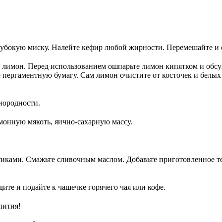
убокую миску. Налейте кефир любой жирности. Перемешайте и ос
 лимон. Перед использованием ошпарьте лимон кипятком и обсу
ергаментную бумагу. Сам лимон очистите от косточек и белых п
нородности.
монную мякоть, яично-сахарную массу.
ами. Смажьте сливочным маслом. Добавьте приготовленное тес
ите и подайте к чашечке горячего чая или кофе.
пития!