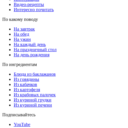
Видео-рецепты
Интересно почитать
По какому поводу
На завтрак
На обед
На ужин
На каждый день
На праздничный стол
На день рождения
По ингредиентам
Блюда из баклажанов
Из говядины
Из кабачков
Из картофеля
Из крабовых палочек
Из куриной грудки
Из куриной печени
Подписывайтесь
YouTube