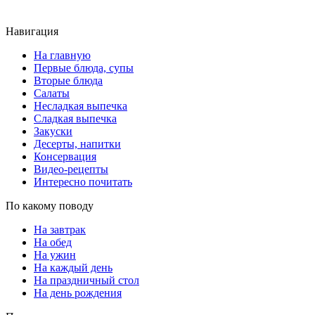
Навигация
На главную
Первые блюда, супы
Вторые блюда
Салаты
Несладкая выпечка
Сладкая выпечка
Закуски
Десерты, напитки
Консервация
Видео-рецепты
Интересно почитать
По какому поводу
На завтрак
На обед
На ужин
На каждый день
На праздничный стол
На день рождения