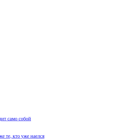
дит само собой
е те, кто уже наелся