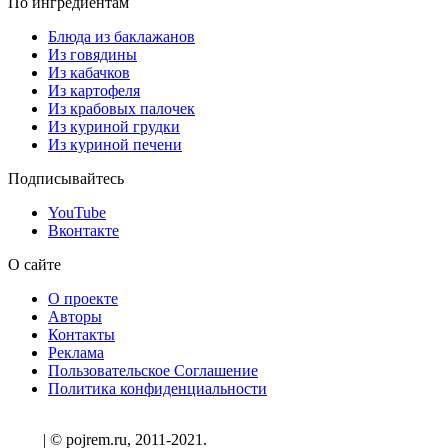
По ингредиентам
Блюда из баклажанов
Из говядины
Из кабачков
Из картофеля
Из крабовых палочек
Из куриной грудки
Из куриной печени
Подписывайтесь
YouTube
Вконтакте
О сайте
О проекте
Авторы
Контакты
Реклама
Пользовательское Соглашение
Политика конфиденциальности
| © pojrem.ru, 2011-2021.