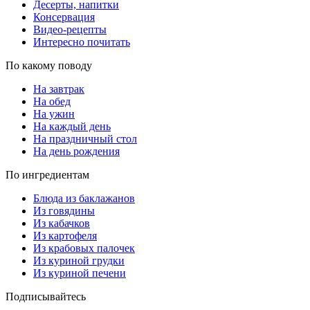
Десерты, напитки
Консервация
Видео-рецепты
Интересно почитать
По какому поводу
На завтрак
На обед
На ужин
На каждый день
На праздничный стол
На день рождения
По ингредиентам
Блюда из баклажанов
Из говядины
Из кабачков
Из картофеля
Из крабовых палочек
Из куриной грудки
Из куриной печени
Подписывайтесь