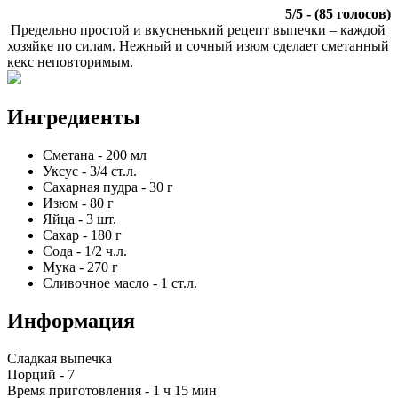
5
/
5
- (
85
голосов)
Предельно простой и вкусненький рецепт выпечки – каждой
хозяйке по силам. Нежный и сочный изюм сделает сметанный
кекс неповторимым.
Ингредиенты
Сметана
-
200
мл
Уксус
-
3/4
ст.л.
Сахарная пудра
-
30
г
Изюм
-
80
г
Яйца
-
3
шт.
Сахар
-
180
г
Сода
-
1/2
ч.л.
Мука
-
270
г
Сливочное масло
-
1
ст.л.
Информация
Сладкая выпечка
Порций -
7
Время приготовления -
1 ч 15 мин