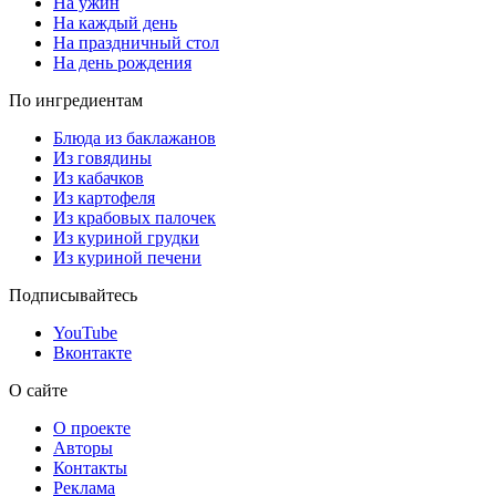
На ужин
На каждый день
На праздничный стол
На день рождения
По ингредиентам
Блюда из баклажанов
Из говядины
Из кабачков
Из картофеля
Из крабовых палочек
Из куриной грудки
Из куриной печени
Подписывайтесь
YouTube
Вконтакте
О сайте
О проекте
Авторы
Контакты
Реклама