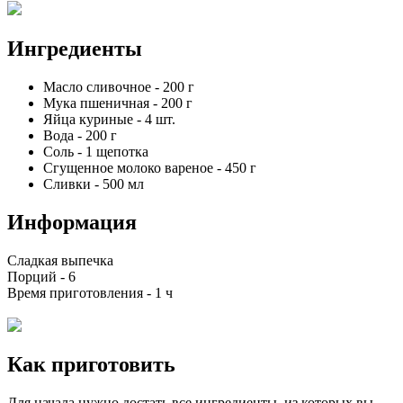
Ингредиенты
Масло сливочное
-
200
г
Мука пшеничная
-
200
г
Яйца куриные
-
4
шт.
Вода
-
200
г
Соль
-
1
щепотка
Сгущенное молоко вареное
-
450
г
Сливки
-
500
мл
Информация
Сладкая выпечка
Порций -
6
Время приготовления -
1 ч
Как приготовить
Для начала нужно достать все ингредиенты, из которых вы