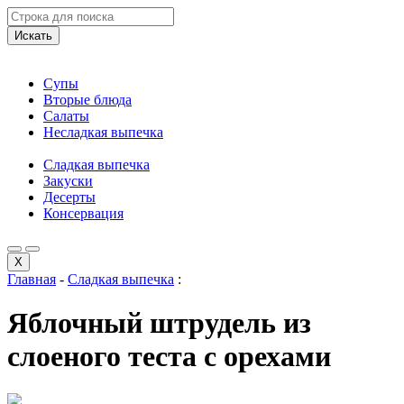
Искать
Супы
Вторые блюда
Салаты
Несладкая выпечка
Сладкая выпечка
Закуски
Десерты
Консервация
X
Главная
-
Сладкая выпечка
:
Яблочный штрудель из
слоеного теста с орехами