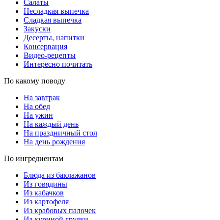
Салаты
Несладкая выпечка
Сладкая выпечка
Закуски
Десерты, напитки
Консервация
Видео-рецепты
Интересно почитать
По какому поводу
На завтрак
На обед
На ужин
На каждый день
На праздничный стол
На день рождения
По ингредиентам
Блюда из баклажанов
Из говядины
Из кабачков
Из картофеля
Из крабовых палочек
Из куриной грудки