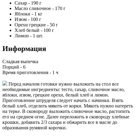
Сахар
-
190
г
Масло сливочное
-
170
г
Яблоки
-
1
кг
Изюм
-
100
г
Орехи грецкие
-
50
г
Хлеб белый
-
100
г
Лимон
-
1
шт.
Информация
Сладкая выпечка
Порций -
6
Время приготовления -
1 ч
Перед началом готовки нужно выложить на стол все
необходимые ингредиенты: тесто, сахар, сливочное масло,
яблоки, изюм, грецкие орехи, белый хлеб и лимон.
Приготовление штруделя следует начать с начинки. Взять
белый хлеб, отделить мякоть от корки. Мякоть нужно натереть
на терке. В сковороду выложить сливочное масло, растопить
его на среднем огне. Далее переложить в сковороду хлебные
крошки, добавить 2/3 сахара и обжарить все в масле до
образования румяной корочки.