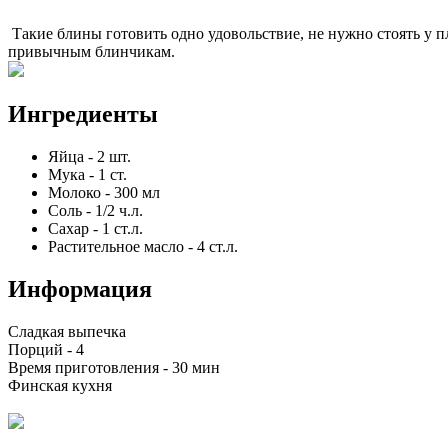
Такие блины готовить одно удовольствие, не нужно стоять у 
привычным блинчикам.
Ингредиенты
Яйца
-
2
шт.
Мука
-
1
ст.
Молоко
-
300
мл
Соль
-
1/2
ч.л.
Сахар
-
1
ст.л.
Растительное масло
-
4
ст.л.
Информация
Сладкая выпечка
Порций -
4
Время приготовления -
30 мин
Финская кухня