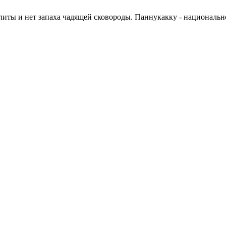
плиты и нет запаха чадящей сковороды. Паннукакку - националь