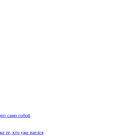
дит само собой
е те, кто уже наелся