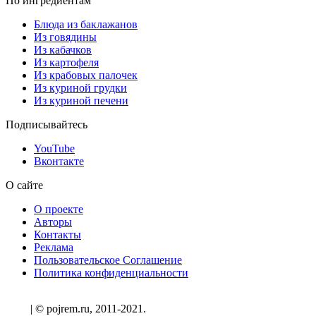
По ингредиентам
Блюда из баклажанов
Из говядины
Из кабачков
Из картофеля
Из крабовых палочек
Из куриной грудки
Из куриной печени
Подписывайтесь
YouTube
Вконтакте
О сайте
О проекте
Авторы
Контакты
Реклама
Пользовательское Соглашение
Политика конфиденциальности
| © pojrem.ru, 2011-2021.