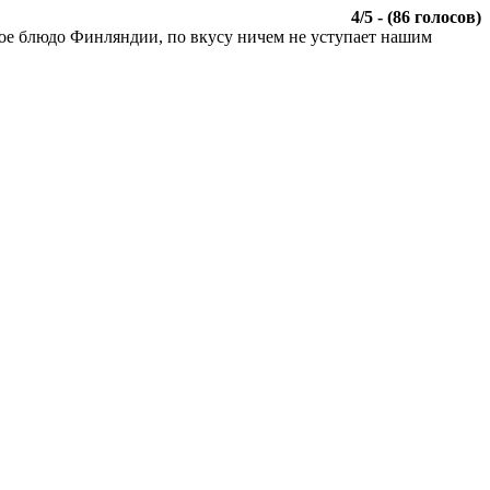
4
/
5
- (
86
голосов)
ное блюдо Финляндии, по вкусу ничем не уступает нашим