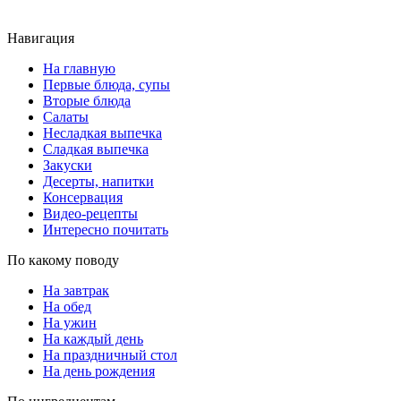
Навигация
На главную
Первые блюда, супы
Вторые блюда
Салаты
Несладкая выпечка
Сладкая выпечка
Закуски
Десерты, напитки
Консервация
Видео-рецепты
Интересно почитать
По какому поводу
На завтрак
На обед
На ужин
На каждый день
На праздничный стол
На день рождения