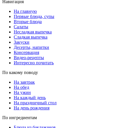
Навигация
На главную
Первые блюда, супы
Вторые блюда
Салаты
Несладкая выпечка
Сладкая выпечка
Закуски
Десерты, напитки
Консервация
Видео-рецепты
Интересно почитать
По какому поводу
На завтрак
На обед
На ужин
На каждый день
На праздничный стол
На день рождения
По ингредиентам
Блюда из баклажанов