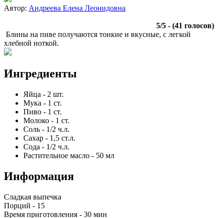
Автор:
Андреева Елена Леонидовна
5
/
5
- (
41
голосов)
Блины на пиве получаются тонкие и вкусные, с легкой
хлебной ноткой.
Ингредиенты
Яйца
-
2
шт.
Мука
-
1
ст.
Пиво
-
1
ст.
Молоко
-
1
ст.
Соль
-
1/2
ч.л.
Сахар
-
1,5
ст.л.
Сода
-
1/2
ч.л.
Растительное масло
-
50
мл
Информация
Сладкая выпечка
Порций -
15
Время приготовления -
30 мин