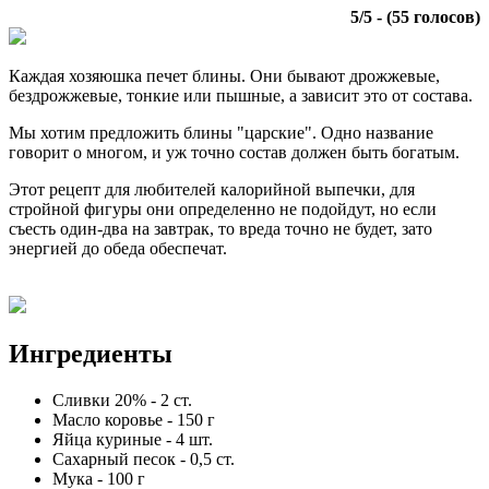
5
/
5
- (
55
голосов)
Каждая хозяюшка печет блины. Они бывают дрожжевые,
бездрожжевые, тонкие или пышные, а зависит это от состава.
Мы хотим предложить блины "царские". Одно название
говорит о многом, и уж точно состав должен быть богатым.
Этот рецепт для любителей калорийной выпечки, для
стройной фигуры они определенно не подойдут, но если
съесть один-два на завтрак, то вреда точно не будет, зато
энергией до обеда обеспечат.
Ингредиенты
Сливки 20%
-
2
ст.
Масло коровье
-
150
г
Яйца куриные
-
4
шт.
Сахарный песок
-
0,5
ст.
Мука
-
100
г