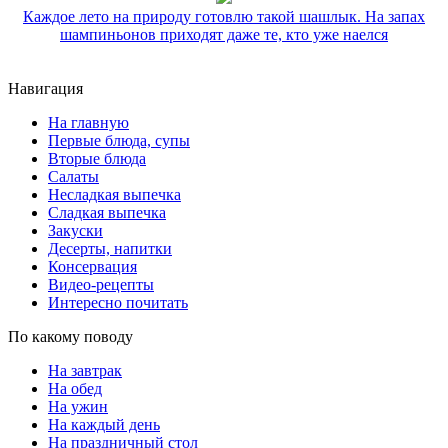
Каждое лето на природу готовлю такой шашлык. На запах
шампиньонов приходят даже те, кто уже наелся
Навигация
На главную
Первые блюда, супы
Вторые блюда
Салаты
Несладкая выпечка
Сладкая выпечка
Закуски
Десерты, напитки
Консервация
Видео-рецепты
Интересно почитать
По какому поводу
На завтрак
На обед
На ужин
На каждый день
На праздничный стол