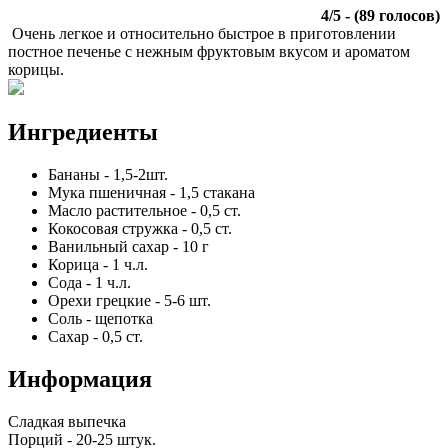
4
/
5
- (
89
голосов)
Очень легкое и относительно быстрое в приготовлении
постное печенье с нежным фруктовым вкусом и ароматом
корицы.
Ингредиенты
Бананы
-
1,5-2
шт.
Мука пшеничная
-
1,5
стакана
Масло растительное
-
0,5
ст.
Кокосовая стружка
-
0,5
ст.
Ванильный сахар
-
10
г
Корица
-
1
ч.л.
Сода
-
1
ч.л.
Орехи грецкие
-
5-6
шт.
Соль
-
щепотка
Сахар
-
0,5
ст.
Информация
Сладкая выпечка
Порций -
20-25 штук
.