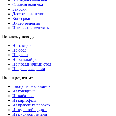
Сладкая выпечка
Закуски
Десерты, напитки
Консервация
Видео-рецепты
Интересно почитать
По какому поводу
На завтрак
На обед
На ужин
На каждый день
На праздничный стол
На день рождения
По ингредиентам
Блюда из баклажанов
Из говядины
Из кабачков
Из картофеля
Из крабовых палочек
Из куриной грудки
Из куриной печени