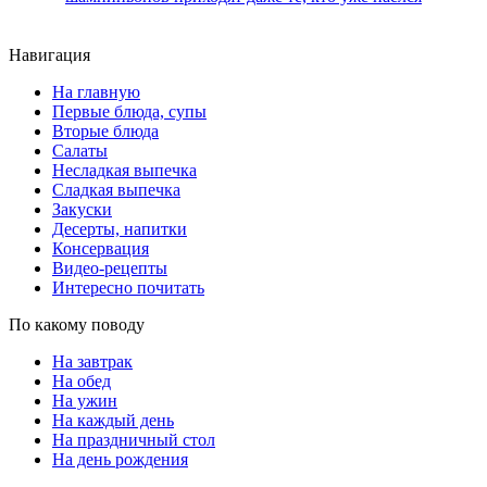
Навигация
На главную
Первые блюда, супы
Вторые блюда
Салаты
Несладкая выпечка
Сладкая выпечка
Закуски
Десерты, напитки
Консервация
Видео-рецепты
Интересно почитать
По какому поводу
На завтрак
На обед
На ужин
На каждый день
На праздничный стол
На день рождения