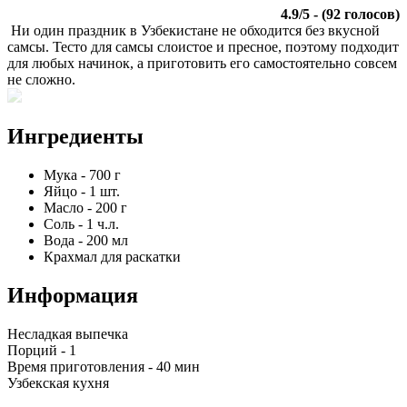
4.9
/
5
- (
92
голосов)
Ни один праздник в Узбекистане не обходится без вкусной
самсы. Тесто для самсы слоистое и пресное, поэтому подходит
для любых начинок, а приготовить его самостоятельно совсем
не сложно.
Ингредиенты
Мука
-
700
г
Яйцо
-
1
шт.
Масло
-
200
г
Соль
-
1
ч.л.
Вода
-
200
мл
Крахмал для раскатки
Информация
Несладкая выпечка
Порций -
1
Время приготовления -
40 мин
Узбекская кухня