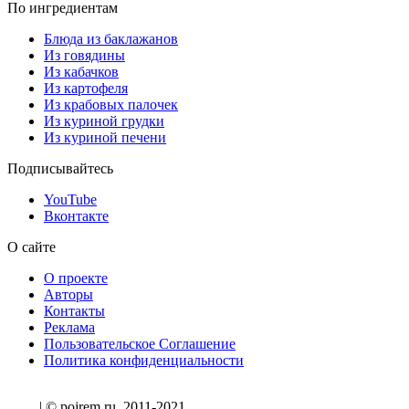
По ингредиентам
Блюда из баклажанов
Из говядины
Из кабачков
Из картофеля
Из крабовых палочек
Из куриной грудки
Из куриной печени
Подписывайтесь
YouTube
Вконтакте
О сайте
О проекте
Авторы
Контакты
Реклама
Пользовательское Соглашение
Политика конфиденциальности
| © pojrem.ru, 2011-2021.