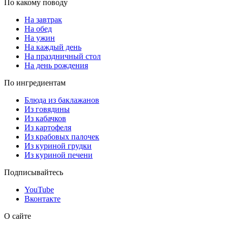
По какому поводу
На завтрак
На обед
На ужин
На каждый день
На праздничный стол
На день рождения
По ингредиентам
Блюда из баклажанов
Из говядины
Из кабачков
Из картофеля
Из крабовых палочек
Из куриной грудки
Из куриной печени
Подписывайтесь
YouTube
Вконтакте
О сайте