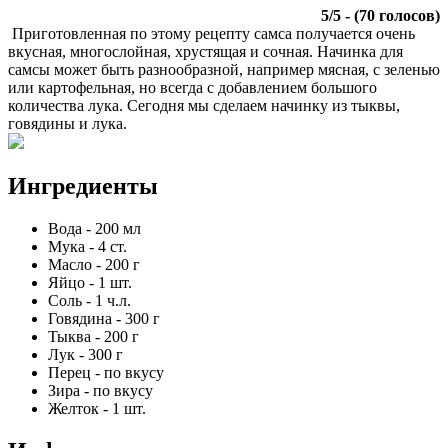
5
/
5
- (
70
голосов)
Приготовленная по этому рецепту самса получается очень
вкусная, многослойная, хрустящая и сочная. Начинка для
самсы может быть разнообразной, например мясная, с зеленью
или картофельная, но всегда с добавлением большого
количества лука. Сегодня мы сделаем начинку из тыквы,
говядины и лука.
Ингредиенты
Вода
-
200
мл
Мука
-
4
ст.
Масло
-
200
г
Яйцо
-
1
шт.
Соль
-
1
ч.л.
Говядина
-
300
г
Тыква
-
200
г
Лук
-
300
г
Перец
-
по вкусу
Зира
-
по вкусу
Желток
-
1
шт.