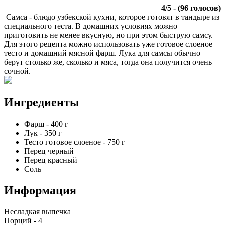
4
/
5
- (
96
голосов)
Самса - блюдо узбекской кухни, которое готовят в тандыре из
специального теста. В домашних условиях можно
приготовить не менее вкусную, но при этом быструю самсу.
Для этого рецепта можно использовать уже готовое слоеное
тесто и домашний мясной фарш. Лука для самсы обычно
берут столько же, сколько и мяса, тогда она получится очень
сочной.
Ингредиенты
Фарш
-
400
г
Лук
-
350
г
Тесто готовое слоеное
-
750
г
Перец черный
Перец красный
Соль
Информация
Несладкая выпечка
Порций -
4