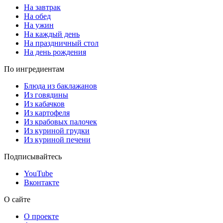
На завтрак
На обед
На ужин
На каждый день
На праздничный стол
На день рождения
По ингредиентам
Блюда из баклажанов
Из говядины
Из кабачков
Из картофеля
Из крабовых палочек
Из куриной грудки
Из куриной печени
Подписывайтесь
YouTube
Вконтакте
О сайте
О проекте